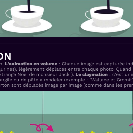
ON
on.
L'animation en volume
: Chaque image est capturée indi
urines), légèrement déplacés entre chaque photo. Quand 
Étrange Noël de monsieur Jack").
Le claymation
: c'est un
'argile ou de pâte à modeler (exemple : "Wallace et Gromit"
rton sont déplacés image par image (comme dans les prem