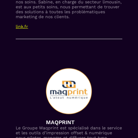
nos soins. Sabine, en charge du secteur limousin,
est aux petits soins, nous permettant de trouver
des solutions à toutes les problématiques
marketing de nos clients.
link.fr
MAQPRINT
Le Groupe Maqprint est spécialisé dans le service
et les outils d’impression offset & numérique
pour piloter, manager et diffuser tout type