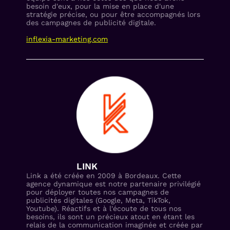
besoin d'eux, pour la mise en place d'une
stratégie précise, ou pour être accompagnés lors
des campagnes de publicité digitale.
inflexia-marketing.com
LINK
Link a été créée en 2009 à Bordeaux. Cette
agence dynamique est notre partenaire privilégié
pour déployer toutes nos campagnes de
publicités digitales (Google, Meta, TikTok,
Youtube). Réactifs et à l'écoute de tous nos
besoins, ils sont un précieux atout en étant les
relais de la communication imaginée et créée par