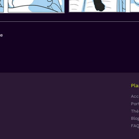
ne
Pla
Acc
Port
Thé
Blo
FA