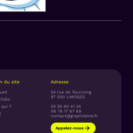
n du site
Adresse
ueil
5A rue de Tourcoing
87 000 LIMOGES
folio
 qui ?
05 55 90 41 34
06 76 17 67 69
g
contact@graphiteine.fr
Q
Appelez-nous