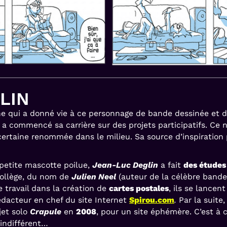
LIN
 qui a donné vie à ce personnage de bande dessinée et d
a commencé sa carrière sur des projets participatifs. Ce 
certaine renommée dans le milieu. Sa source d’inspiration
 petite mascotte poilue,
Jean-Luc Deglin
a fait
des études 
collège, du nom de
Julien Neel
(auteur de la célèbre band
e travail dans la création de
cartes postales
, ils se lancen
édacteur en chef du site Internet
Spirou.com
.
Par la suite
jet solo
Crapule
en
2008
, pour un site éphémère. C’est 
 indifférent…