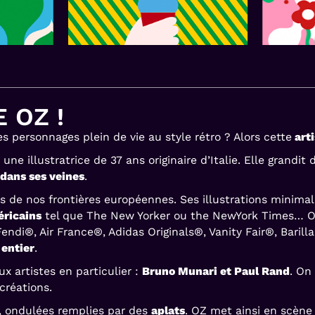
 OZ !
s personnages plein de vie au style rétro ? Alors cette
arti
t une illustratrice de 37 ans originaire d’Italie. Elle grandit
 dans ses veines
.
de nos frontières européennes. Ses illustrations minimali
ricains
tel que The New Yorker ou the NewYork Times… On 
 Fendi®, Air France®, Adidas Originals®, Vanity Fair®, Bari
 entier
.
x artistes en particulier :
Bruno Munari et Paul Rand
. On
créations.
, ondulées remplies par des
aplats
. OZ met ainsi en scèn