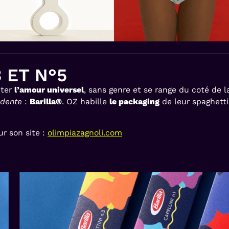
 ET N°5
nter
l’amour universel
, sans genre et se range du coté de 
 dente
:
Barilla®
. OZ habille
le packaging
de leur spaghett
ur son site :
olimpiazagnoli.com