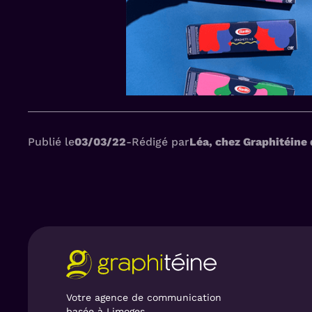
Publié le
03/03/22
-
Rédigé par
Léa, chez Graphitéine 
Votre agence de communication
basée à Limoges