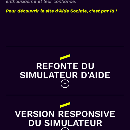
enthousiasme et leur confiance.
Pour découvrir le site d’Aide Sociale, c’est par là !
REFONTE DU
SIMULATEUR D'AIDE
Création d’un univers de référence
moderne et de proximité
VERSION RESPONSIVE
L’intégration de l’illustration dans les
DU SIMULATEUR
interfaces a permis d’apporter naturellement
une valeur de proximité, fondamentale dans