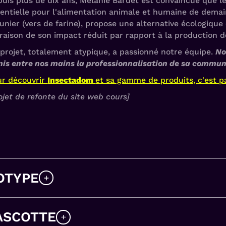
uis plus de dix ans, Mélanie Bardet est convaincue que l
entielle pour l'alimentation animale et humaine de demain
nier (vers de farine), propose une alternative écologiqu
raison de son impact réduit par rapport à la production d
projet, totalement atypique, a passionné notre équipe.
No
is entre nos mains la professionnalisation de sa commun
ur découvrir
Insectadom
et sa gamme de produits, c'est par
ojet de refonte du site web cours]
OTYPE
ASCOTTE
oposée pour gagner en
lisibilité et en pouvoir de mémoris