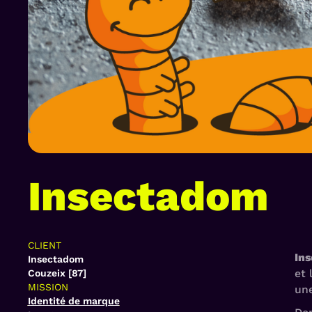
Insectadom
CLIENT
In
Insectadom
et 
Couzeix [87]
MISSION
une
Identité de marque