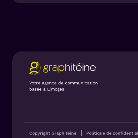
familiales, de proximité et de pédagog
appel à une compétence marketing afin
Un langage transversal…
Pour répondre au besoin présent d'op
contraire de
créer un langage commun 
s'adresser à la fois aux particuliers,
est donc à trouver un
équilibre entre 
diffusé dans le langage visuel. Sur le
rassurant, parlant au plus grand nom
est vertueux : les particuliers sont r
professionnels, face à cette offre no
Votre agence de communication
familiale, story telling…).
basée à Limoges
Copyright Graphitéine
Politique de confidential