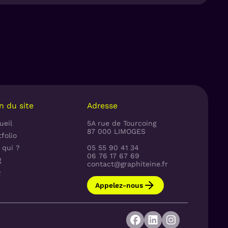
commerciaux, nous préconisons de faire
par la suite la communication.
e ne pas scinder les messages mais au
 imprimés par exemple, il s'agit de
uturs prescripteurs de la marque. Il
 du produit et un capital sympathie
ge doit être clair, concis et
n du site
Adresse
rofessionnels. Le langage transversal
s des professionnels et les
ueil
5A rue de Tourcoing
87 000 LIMOGES
une communication B2B2C
(histoire
folio
 qui ?
05 55 90 41 34
06 76 17 67 69
g
contact@graphiteine.fr
Q
Appelez-nous