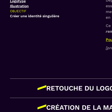
Dep
Logotype
ess
Illustration
OBJECTIF
meu
Créer une identité singulière
en 
Ce 
rem
Po
[pr
RETOUCHE DU LOG
Optimisation du logotype
CRÉATION DE LA M
Une optimisation du
logotype
a été pr