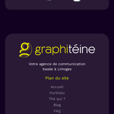
textuelle et illustrée. Le choix d’une police de
caractère classique et à empattements
permet d’asseoir la noblesse de la marque et
d’introduire la notion de haute qualité des
produits. Un brin sophistiquée, la typographie
participe pleinement à l’image d’une marque «
premium ». Pour apporter le côté naturel –
valeur fondamentale – une illustration
accompagne l’identité nominale. Le choix d’un
traité « fait-main » et d’un effet de matière
évoquant la laine, la couture, le fil, apporte
Votre agence de communication
basée à Limoges
une grande douceur à l’identité. Les couleurs
douces renforcent cet esprit « cocooning ».
Plan du site
Une proposition d’accroche « L’éthique en
tête, la qualité fait-main » positionne
Accueil
fortement la marque comme étant engagée,
Portfolio
suggérant par là même une volonté de
Thé qui ?
fabrication dans le respect de l’homme et par
Blog
extension de son terroir (collaboration avec
FAQ