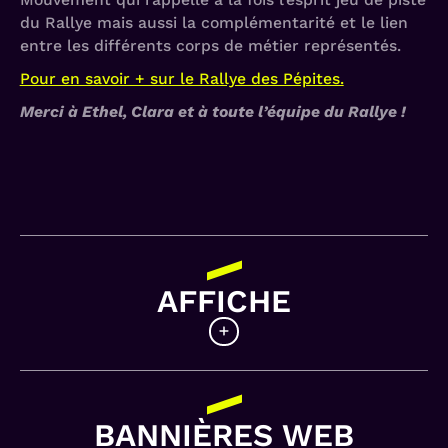
du Rallye mais aussi la complémentarité et le lien
entre les différents corps de métier représentés.
Pour en savoir + sur le Rallye des Pépites.
Merci à Ethel, Clara et à toute l’équipe du Rallye !
AFFICHE
Affiche illustrée
Dans la lignée des précédentes éditions et
BANNIÈRES WEB
toujours dans un univers très imagé, création